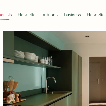
cials
Henriette
Kulinarik
Business
Henriette
en