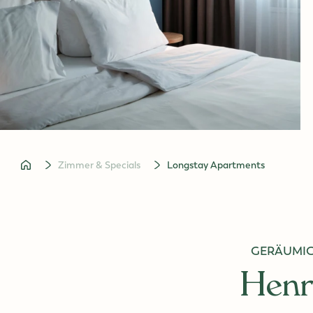
Jobs
Konzerte in Wien
zur Startseite
Zimmer & Specials
Longstay Apartments
GERÄUMIG
Henr