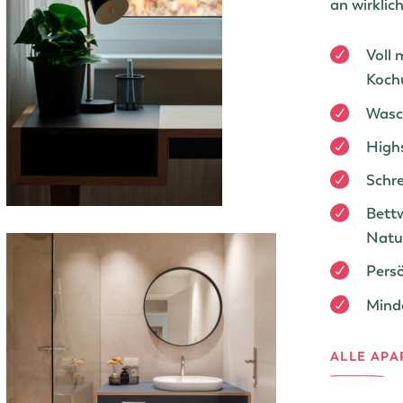
an wirkli
Voll 
Kochu
Wasc
High
Schr
Bett
Natu
Pers
Mind
ALLE AP