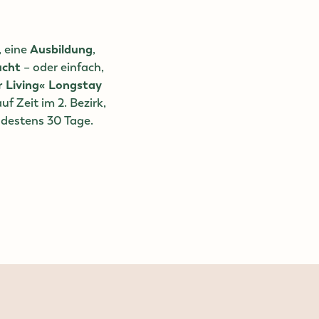
, eine
Ausbildung
,
ucht
–
oder einfach,
r Living« Longstay
f Zeit im 2. Bezirk,
ndestens 30 Tage.