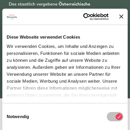
Das staatlich vergebene
Österreichische
Umweltzeichen
und das europaweit gültige
EU
Ecolabel
sind die ersten Öko-Zertifizierungen, mit
denen wir unser Hotel auszeichnen durften: 2005
wurden wir erstmals Umweltzeichen-Hotel, das EU
Ecolabel folgte 2014.
Diese Webseite verwendet Cookies
Wir verwenden Cookies, um Inhalte und Anzeigen zu
Mehr Infos
zu den beiden „ältesten“ Gütezeichen des
Henriette Stadthotel haben wir
auf einer eigenen Seite
personalisieren, Funktionen für soziale Medien anbieten
für Sie zusammengestellt »
zu können und die Zugriffe auf unsere Website zu
analysieren. Außerdem geben wir Informationen zu Ihrer
Verwendung unserer Website an unsere Partner für
DAS WILL ICH LESEN!
soziale Medien, Werbung und Analysen weiter. Unsere
Partner führen diese Informationen möglicherweise mit
weiteren Daten zusammen, die Sie ihnen bereitgestellt
haben oder die sie im Rahmen Ihrer Nutzung der Dienste
gesammelt haben.
Einwilligungsauswahl
Notwendig
BIO-FRÜHSTÜCK IN WIEN
Zertifikate für gutes &