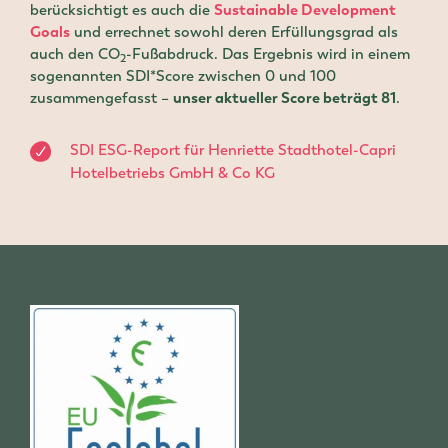
berücksichtigt es auch die
Sustainable Development
Goals
und errechnet sowohl deren Erfüllungsgrad als
auch den CO
-Fußabdruck. Das Ergebnis wird in einem
2
sogenannten SDI*Score zwischen 0 und 100
zusammengefasst –
unser aktueller Score beträgt 81
.
SDI ESG-Report für Henriette Stadthotel-Capri
Hotelbetriebs GmbH & Co KG