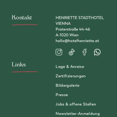
Zur Newsletter-Anmeldung
Kontakt
HENRIETTE STADTHOTEL
VIENNA
Praterstraße 44-46
A-1020 Wien
hello@hotelhenriette.at
Besuchen Sie uns auf Instagram
Besuchen Sie uns auf TikT
Besuchen Sie uns a
Kontaktiere
Links
Lage & Anreise
Zertifizierungen
Bildergalerie
Presse
Jobs & offene Stellen
Newsletter-Anmeldung