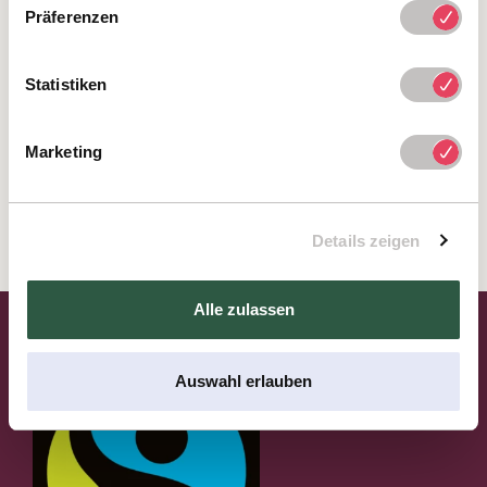
Präferenzen
biologisches Essen
Statistiken
Das Frühstücksbuffet ist reichhaltig, aber der Anblick
von in Plastik verpackten 08-15-Lebensmitteln liegt
Marketing
Ihnen schon frühmorgens schwer im Magen? Wie gut,
dass Sie im Hotel Henriette das Frühstück unbeschwert
genießen können. Und das bewiesenermaßen:
Details zeigen
Alle zulassen
Auswahl erlauben