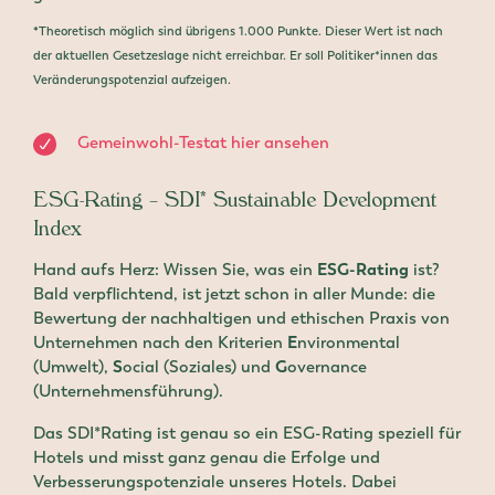
*
Theoretisch möglich sind übrigens 1.000 Punkte. Dieser Wert ist nach
der aktuellen Gesetzeslage nicht erreichbar. Er soll Politiker*innen das
Veränderungspotenzial aufzeigen.
Gemeinwohl-Testat hier ansehen
ESG-Rating – SDI* Sustainable Development
Index
Hand aufs Herz: Wissen Sie, was ein
ESG-Rating
ist?
Bald verpflichtend, ist jetzt schon in aller Munde: die
Bewertung der nachhaltigen und ethischen Praxis von
Unternehmen nach den Kriterien
E
nvironmental
(Umwelt),
S
ocial (Soziales) und
G
overnance
(Unternehmensführung).
Das SDI*Rating ist genau so ein ESG-Rating speziell für
Hotels und misst ganz genau die Erfolge und
Verbesserungspotenziale unseres Hotels. Dabei