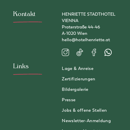
Kontakt
HENRIETTE STADTHOTEL
VIENNA
Praterstraße 44-46
A-1020 Wien
hello@hotelhenriette.at
Besuchen Sie uns auf Instagram
Besuchen Sie uns auf TikT
Besuchen Sie uns a
Kontaktiere
Links
Lage & Anreise
Zertifizierungen
Bildergalerie
Presse
Jobs & offene Stellen
Newsletter-Anmeldung