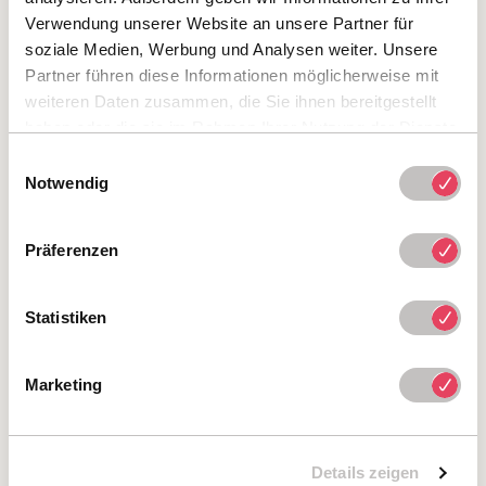
Verwendung unserer Website an unsere Partner für
soziale Medien, Werbung und Analysen weiter. Unsere
Partner führen diese Informationen möglicherweise mit
weiteren Daten zusammen, die Sie ihnen bereitgestellt
Ich reise an per...
haben oder die sie im Rahmen Ihrer Nutzung der Dienste
gesammelt haben.
Einwilligungsauswahl
Notwendig
Das ist mir wichtig:
Präferenzen
Balkon
Extra ruhiges Zimmer
Statistiken
Kostenlose Stornierung
Buchen ohne Kreditkarte
Marketing
Ich möchte Mitteilungen bevorzugt über
WhatsApp® erhalten.
Details zeigen