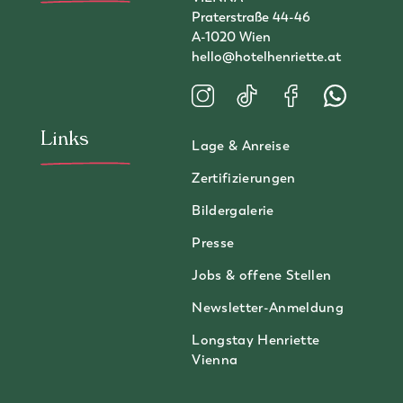
Praterstraße 44-46
A-1020 Wien
hello@hotelhenriette.at
Besuchen Sie uns auf Instagram
Besuchen Sie uns auf TikT
Besuchen Sie uns a
Kontaktiere
Links
Lage & Anreise
Zertifizierungen
Bildergalerie
Presse
Jobs & offene Stellen
Newsletter-Anmeldung
Longstay Henriette
Vienna