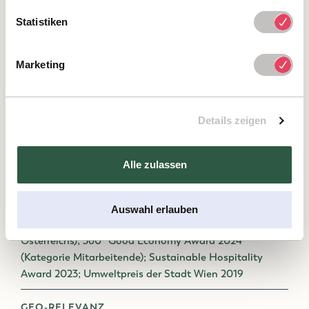
ÖSTERREICHISCHES UMWELTZEICHEN
Statistiken
vorhanden:
umweltzeichen.at
(UW-Nr. 652)
Marketing
EMAS
Umweltmanagement-Preis 2023
(Bundesumweltministerium AT/DE)
Details zeigen
TRIPADVISOR TRAVELLERS' CHOICE
Alle zulassen
2022, 2023, 2024, 2025, 2026
SONSTIGE AUSZEICHNUNGEN
Auswahl erlauben
TRIGOS 2024 (bedeutendster Nachhaltigkeitspreis
Österreichs); 360° Good Economy Award 2024
(Kategorie Mitarbeitende); Sustainable Hospitality
Award 2023; Umweltpreis der Stadt Wien 2019
GEO-RELEVANZ