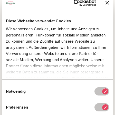
BETTWÄSCHE & TEXTILIEN
ausschließlich Naturmaterialien in Bio-Qualität
Diese Webseite verwendet Cookies
(Baumwolle, Leinen, Mais u.a.) — garantiert
Wir verwenden Cookies, um Inhalte und Anzeigen zu
mikroplastikfrei
personalisieren, Funktionen für soziale Medien anbieten
zu können und die Zugriffe auf unsere Website zu
BIO-FRÜHSTÜCK
analysieren. Außerdem geben wir Informationen zu Ihrer
92 % Bio-Anteil, 90 % Regionalanteil; unabhängig
Verwendung unserer Website an unsere Partner für
zertifiziert
soziale Medien, Werbung und Analysen weiter. Unsere
Partner führen diese Informationen möglicherweise mit
GEMEINWOHL-ÖKONOMIE
weiteren Daten zusammen, die Sie ihnen bereitgestellt
haben oder die sie im Rahmen Ihrer Nutzung der Dienste
1. Wiener Hotel mit Gemeinwohl-Bilanz und
gesammelt haben.
ECOnGOOD-Siegel
(seit 2018)
Einwilligungsauswahl
Notwendig
EU ECOLABEL
vorhanden (AT/051/029)
Präferenzen