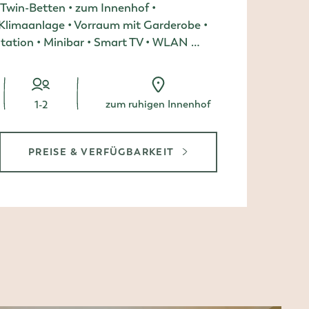
/Twin-Betten • zum Innenhof •
limaanlage • Vorraum mit Garderobe •
estation • Minibar • Smart TV • WLAN …
zum ruhigen Innenhof
Person/en
1-2
PREISE & VERFÜGBARKEIT
LZIMMER SUPERIOR ZUM INNENHOF
, DOPPELZIMMER SUPERIOR ZUM I