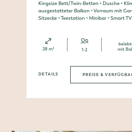
Kingsize Bett/Twin-Betten • Dusche • Kli
ausgestatteter Balkon • Vorraum mit Gar
Sitzecke • Teestation • Minibar • Smart 
belebt
Zimmergröße:
28 m²
mit Ba
Person/en
1-2
DETAILS
PREISE & VERFÜGBA
, DOPPELZIMMER COMFORT MIT B
, DOP