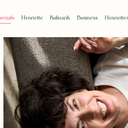
cials
Henriette
Kulinarik
Business
Henriette
en