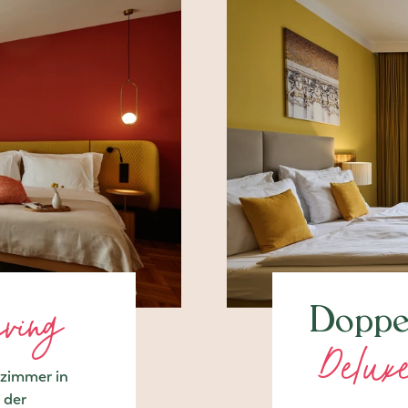
iving
Doppe
Delux
nzimmer in
 der