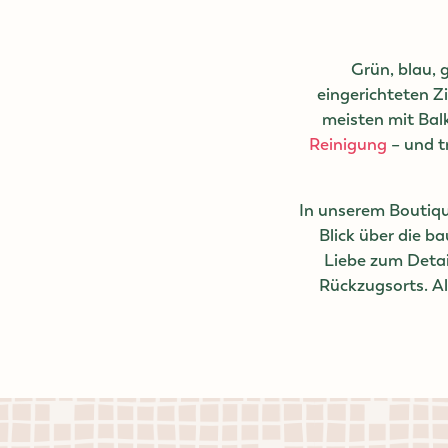
Grün, blau, 
eingerichteten Z
meisten mit Balk
Reinigung
– und t
In unserem Boutiq
Blick über die b
Liebe zum Detai
Rückzugsorts. A