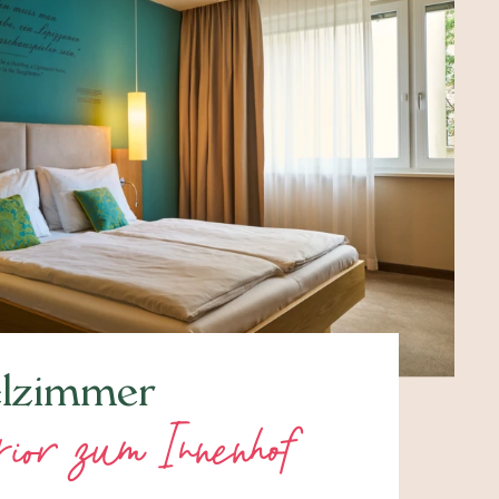
lzimmer
ior zum Innenhof