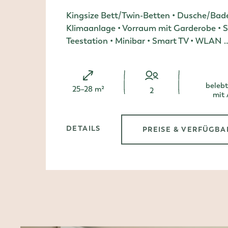
Kingsize Bett/Twin-Betten • Dusche/Ba
Klimaanlage • Vorraum mit Garderobe • Si
Teestation • Minibar • Smart TV • WLAN 
belebt
Zimmergröße:
25–28 m²
Person/en
2
mit 
DETAILS
PREISE & VERFÜGBA
, DOPPELZIMMER COMFORT
, DOP