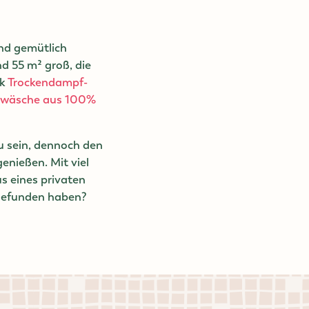
und gemütlich
d 55 m² groß, die
nk
Trockendampf-
twäsche aus 100%
 sein, dennoch den
enießen. Mit viel
s eines privaten
 gefunden haben?