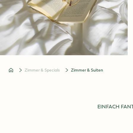
Jobs
Konzerte in Wien
zur Startseite
Zimmer & Specials
Zimmer & Suiten
EINFACH FANT