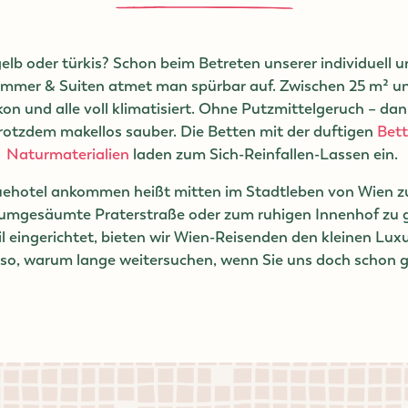
gelb oder türkis? Schon beim Betreten unserer individuell 
immer & Suiten atmet man spürbar auf. Zwischen 25 m² un
on und alle voll klimatisiert. Ohne Putzmittelgeruch – da
rotzdem makellos sauber. Die Betten mit der duftigen
Bet
Naturmaterialien
laden zum Sich-Reinfallen-Lassen ein.
uehotel ankommen heißt mitten im Stadtleben von Wien zu
aumgesäumte Praterstraße oder zum ruhigen Innenhof zu g
l eingerichtet, bieten wir Wien-Reisenden den kleinen Luxu
lso, warum lange weitersuchen, wenn Sie uns doch schon