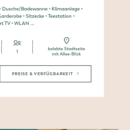
 • Dusche/Badewanne • Klimaanlage •
arderobe • Sitzecke • Teestation •
art TV • WLAN …
belebte Stadtseite
Person/en
1
mit Allee-Blick
PREISE & VERFÜGBARKEIT
LZIMMER COMFORT
, EINZELZIMMER COMFORT