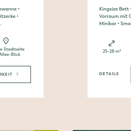
dewanne •
Kingsize Bett
tzecke •
Vorraum mit G
…
Minibar • Sm
e Stadtseite
Zimmergröße:
25–28 m²
Allee-Blick
DETAILS
RKEIT
, EINZE
PELZIMMER COMFORT