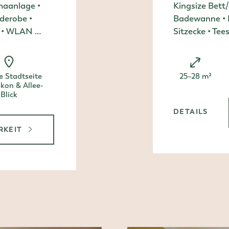
maanlage •
Kingsize Bett
derobe •
Badewanne • K
TV • WLAN …
Sitzecke • Te
Zimmergröße:
e Stadtseite
25–28 m²
lkon & Allee-
Blick
DETAILS
, DOPPE
RKEIT
ALKON
PELZIMMER COMFORT MIT BALKON