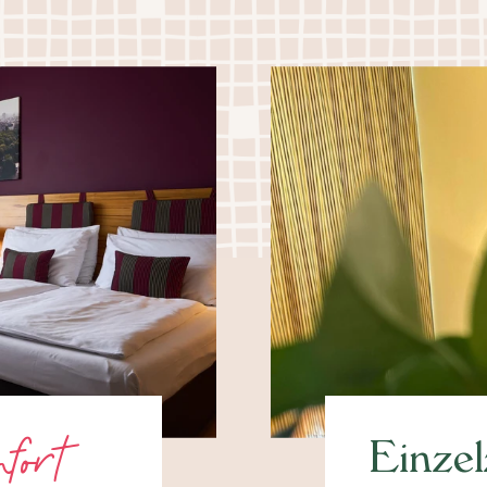
fort
Einze