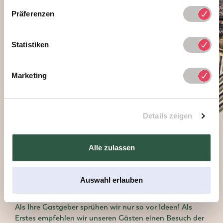
Präferenzen
Statistiken
Marketing
Details zeigen
PACKT SIE DIE REISE-LUST?
Alle zulassen
Die besten Tipps für Ihren
Wien-Städtetrip
Auswahl erlauben
Als Ihre Gastgeber sprühen wir nur so vor Ideen! Als
Erstes empfehlen wir unseren Gästen einen Besuch der