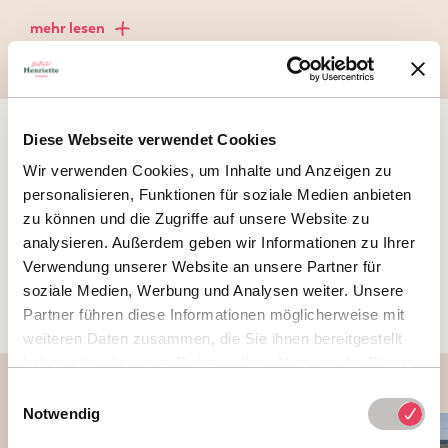
mehr lesen
Diese Webseite verwendet Cookies
Wir verwenden Cookies, um Inhalte und Anzeigen zu
„Das macht uns glücklich: ein gutes Leben für
personalisieren, Funktionen für soziale Medien anbieten
alle! Und das ist es, was wir auch unseren
zu können und die Zugriffe auf unsere Website zu
Gästen bei ihrer Städtereise nach Wien geben
analysieren. Außerdem geben wir Informationen zu Ihrer
möchten!“
Verwendung unserer Website an unsere Partner für
Georg Pastuszyn & Verena Brandtner-Pastuszyn
soziale Medien, Werbung und Analysen weiter. Unsere
Partner führen diese Informationen möglicherweise mit
weiteren Daten zusammen, die Sie ihnen bereitgestellt
haben oder die sie im Rahmen Ihrer Nutzung der Dienste
gesammelt haben.
Einwilligungsauswahl
Notwendig