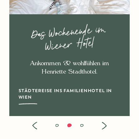
Das Wochenende i
m
Wien, Wien nur du
Wiener Hotel
allein!
Eine Wochenendreise nach Wien mit
Ankommen & wohlfühlen im
voller Sehenswürdigkeiten & guter
Henriette Stadthotel.
Laune.
STÄDTEREISE INS FAMILIENHOTEL IN
WIEN
GEHEIMTIPPS IN WIEN