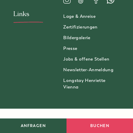
Besuchen Sie uns auf Instagram
Besuchen Sie uns auf TikT
Besuchen Sie uns a
Kontaktiere
Links
Lage & Anreise
Zertifizierungen
Bildergalerie
Presse
Jobs & offene Stellen
Newsletter-Anmeldung
Longstay Henriette
Vienna
Impressum
Datenschutzerklärung
Fakten
ANFRAGEN
BUCHEN