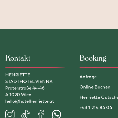
Kontakt
Booking
HENRIETTE
Anfrage
STADTHOTEL VIENNA
Online Buchen
Praterstraße 44-46
A-1020 Wien
Henriette Gutsch
hello@hotelhenriette.at
Telefonnummer:
+43 1 214 84 04