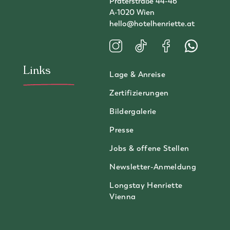
Praterstraße 44-46
A-1020 Wien
hello@hotelhenriette.at
Besuchen Sie uns auf Instagram
Besuchen Sie uns auf TikT
Besuchen Sie uns a
Kontaktiere
Links
Lage & Anreise
Zertifizierungen
Bildergalerie
Presse
Jobs & offene Stellen
Newsletter-Anmeldung
Longstay Henriette
Vienna