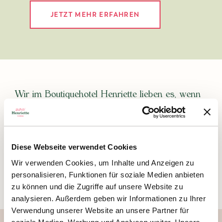
JETZT MEHR ERFAHREN
Wir im Boutiquehotel Henriette lieben es, wenn
sich die Gäste bei uns rundum wohlfühlen und
immer wiederkommen. Nach einem
ereignisreichen Tag in Wien bieten unsere zur
Hofseite gelegenen Superior Doppelzimmer das
Diese Webseite verwendet Cookies
gute Gefühl, viel Platz und Ruhe zum
Wir verwenden Cookies, um Inhalte und Anzeigen zu
Entspannen zu haben.
personalisieren, Funktionen für soziale Medien anbieten
zu können und die Zugriffe auf unsere Website zu
analysieren. Außerdem geben wir Informationen zu Ihrer
Verwendung unserer Website an unsere Partner für