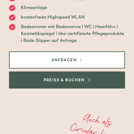
Klimaanlage
kostenfreies Highspeed WLAN
Badezimmer mit Badewanne | WC | Haarföhn |
Kosmetikspiegel | öko-zertifizierte Pflegeprodukte
| Bade-Slipper auf Anfrage
ANFRAGEN
PREISE & BUCHEN
A
u
c
h
a
ls
ir
c
u
la
r
Li
v
in
g
u
c
h
b
a
C