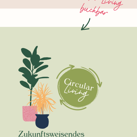
b
r
Zukunftsweisendes