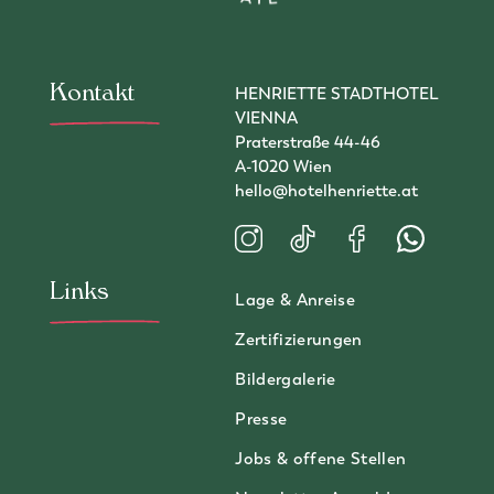
Zur Newsletter-Anmeldung
Kontakt
HENRIETTE STADTHOTEL
VIENNA
Praterstraße 44-46
A-1020 Wien
hello@hotelhenriette.at
Besuchen Sie uns auf Instagram
Besuchen Sie uns auf TikT
Besuchen Sie uns a
Kontaktiere
Links
Lage & Anreise
Zertifizierungen
Bildergalerie
Presse
Jobs & offene Stellen