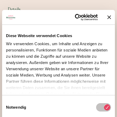
Details
Für Aufenthalte
von 1. Juli bis 31. August 2026
Nach Verfügbarkeit
Diese Webseite verwendet Cookies
Mit
oder
ohne Henriettes Bio-Frühstück
buchbar
Wir verwenden Cookies, um Inhalte und Anzeigen zu
Gültig für alle Zimmerkategorien
personalisieren, Funktionen für soziale Medien anbieten
Volle Sommer-Flexibilität
: Buchung bis 1 Tag vor
zu können und die Zugriffe auf unsere Website zu
Anreise, kostenfreie Stornierung bis 7 Tage vor
analysieren. Außerdem geben wir Informationen zu Ihrer
Anreise möglich
Verwendung unserer Website an unsere Partner für
soziale Medien, Werbung und Analysen weiter. Unsere
Limitiertes Angebot.
Partner führen diese Informationen möglicherweise mit
weiteren Daten zusammen, die Sie ihnen bereitgestellt
ANFRAGEN
haben oder die sie im Rahmen Ihrer Nutzung der Dienste
gesammelt haben.
Einwilligungsauswahl
Notwendig
BUCHEN